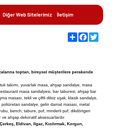
Diğer Web Sitelerimiz
İletişim
Share
Facebook
Twitter
zalarına toptan, bireysel müşterilere perakende
oltuk takımı, yuvarlak masa, ahşap sandalye, masa
estaurant masa sandalyesi, bar taburesi, ahşap bar
asası, tekli ve çiftli dilsiz uşak, klasik sandalye,
 poliüretan sandalye, gelin damat masası, metal
bu, bench, tabure, puf, minderli puf, dikdörtgen
ar ve ahşap dekoratif aksesuarlardır.
Çerkeş, Eldivan, Ilgaz, Kızılırmak, Korgun,