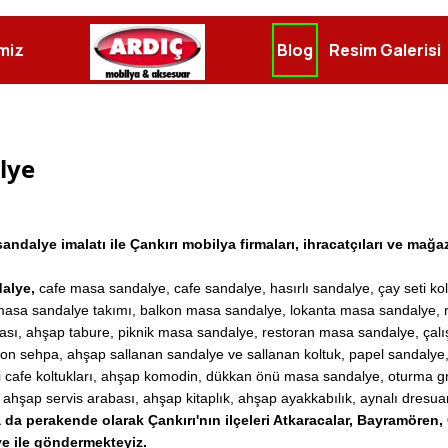
miz
Blog
Resim Galerisi
lye
ndalye imalatı ile Çankırı mobilya firmaları, ihracatçıları ve mağa
dalye,
cafe masa sandalye, cafe sandalye, hasırlı sandalye, çay seti k
masa sandalye takımı, balkon masa sandalye, lokanta masa sandalye, r
 ahşap tabure, piknik masa sandalye, restoran masa sandalye, çalışma m
gon sehpa, ahşap sallanan sandalye ve sallanan koltuk, papel sandalye,
i cafe koltukları, ahşap komodin, dükkan önü masa sandalye, oturma gru
a, ahşap servis arabası, ahşap kitaplık, ahşap ayakkabılık, aynalı dresu
da perakende olarak Çankırı'nın ilçeleri Atkaracalar, Bayramören, 
ye
ile göndermekteyiz.