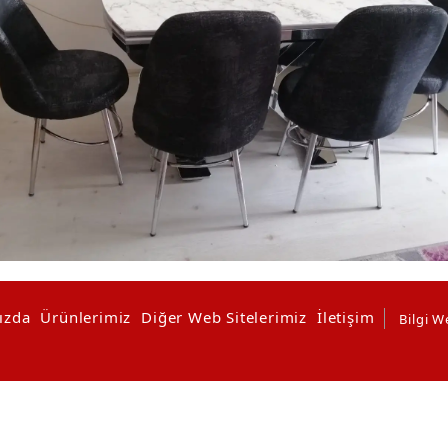
ızda
Ürünlerimiz
Diğer Web Sitelerimiz
İletişim
Bilgi W