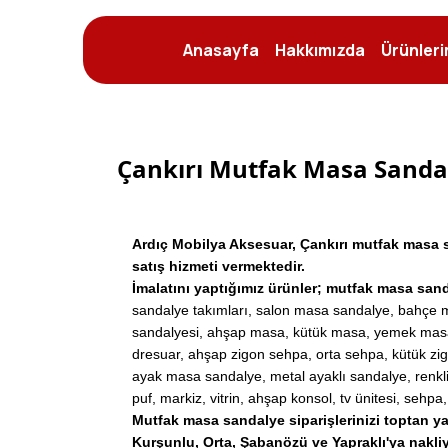
Anasayfa
Hakkımızda
Ürünleri
Çankırı Mutfak Masa Sanda
Ardıç Mobilya Aksesuar, Çankırı mutfak masa sa
satış hizmeti vermektedir.
İmalatını yaptığımız ürünler; mutfak masa san
sandalye takımları, salon masa sandalye, bahçe 
sandalyesi, ahşap masa, kütük masa, yemek masası,
dresuar, ahşap zigon sehpa, orta sehpa, kütük zi
ayak masa sandalye, metal ayaklı sandalye, renkl
puf, markiz, vitrin, ahşap konsol, tv ünitesi, sehp
Mutfak masa sandalye siparişlerinizi toptan ya 
Kurşunlu, Orta, Şabanözü ve Yapraklı'ya
nakli