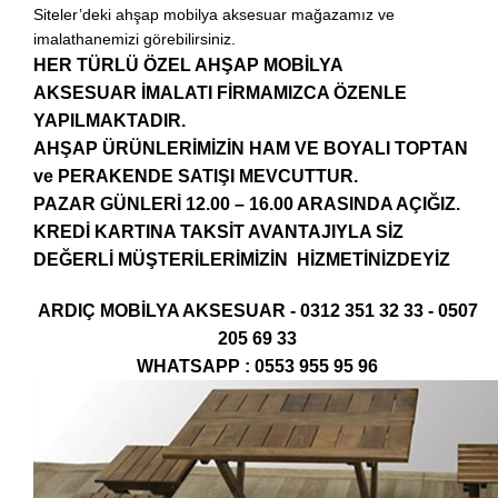
Siteler’deki ahşap mobilya aksesuar mağazamız ve
imalathanemizi görebilirsiniz.
HER TÜRLÜ ÖZEL AHŞAP MOBİLYA
AKSESUAR İMALATI FİRMAMIZCA ÖZENLE
YAPILMAKTADIR.
AHŞAP ÜRÜNLERİMİZİN HAM VE BOYALI TOPTAN
ve PERAKENDE SATIŞI MEVCUTTUR.
PAZAR GÜNLERİ 12.00 – 16.00 ARASINDA AÇIĞIZ.
KREDİ KARTINA TAKSİT AVANTAJIYLA SİZ
DEĞERLİ MÜŞTERİLERİMİZİN HİZMETİNİZDEYİZ
ARDIÇ MOBİLYA AKSESUAR - 0312 351 32 33 - 0507
205 69 33
WHATSAPP : 0553 955 95 96