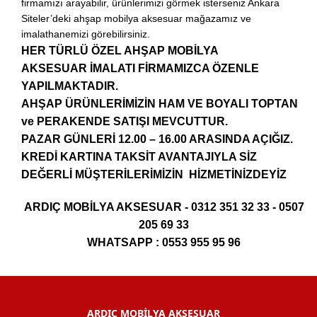
firmamızı arayabilir, ürünlerimizi görmek isterseniz Ankara
Siteler’deki ahşap mobilya aksesuar mağazamız ve
imalathanemizi görebilirsiniz.
HER TÜRLÜ ÖZEL AHŞAP MOBİLYA
AKSESUAR İMALATI FİRMAMIZCA ÖZENLE
YAPILMAKTADIR.
AHŞAP ÜRÜNLERİMİZİN HAM VE BOYALI TOPTAN
ve PERAKENDE SATIŞI MEVCUTTUR.
PAZAR GÜNLERİ 12.00 – 16.00 ARASINDA AÇIĞIZ.
KREDİ KARTINA TAKSİT AVANTAJIYLA SİZ
DEĞERLİ MÜŞTERİLERİMİZİN HİZMETİNİZDEYİZ
ARDIÇ MOBİLYA AKSESUAR - 0312 351 32 33 - 0507
205 69 33
WHATSAPP : 0553 955 95 96
ARDIÇ MOBİLYA AKSESUAR