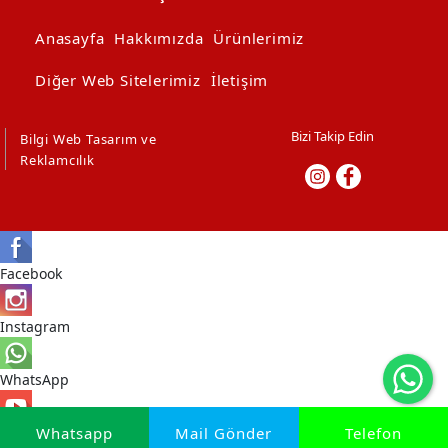
Anasayfa
Hakkımızda
Ürünlerimiz
Diğer Web Sitelerimiz
İletişim
Bizi Takip Edin
Bilgi Web Tasarım ve
Reklamcılık
Facebook
Instagram
WhatsApp
Youtube
Whatsapp
Mail Gönder
Telefon