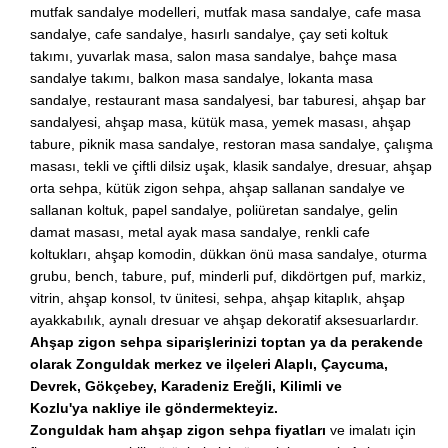
mutfak sandalye modelleri, mutfak masa sandalye, cafe masa
sandalye, cafe sandalye, hasırlı sandalye, çay seti koltuk
takımı, yuvarlak masa, salon masa sandalye, bahçe masa
sandalye takımı, balkon masa sandalye, lokanta masa
sandalye, restaurant masa sandalyesi, bar taburesi, ahşap bar
sandalyesi, ahşap masa, kütük masa, yemek masası, ahşap
tabure, piknik masa sandalye, restoran masa sandalye, çalışma
masası, tekli ve çiftli dilsiz uşak, klasik sandalye, dresuar, ahşap
orta sehpa, kütük zigon sehpa, ahşap sallanan sandalye ve
sallanan koltuk, papel sandalye, poliüretan sandalye, gelin
damat masası, metal ayak masa sandalye, renkli cafe
koltukları, ahşap komodin, dükkan önü masa sandalye, oturma
grubu, bench, tabure, puf, minderli puf, dikdörtgen puf, markiz,
vitrin, ahşap konsol, tv ünitesi, sehpa, ahşap kitaplık, ahşap
ayakkabılık, aynalı dresuar ve ahşap dekoratif aksesuarlardır.
Ahşap zigon sehpa siparişlerinizi toptan ya da perakende
olarak Zonguldak merkez ve ilçeleri Alaplı, Çaycuma,
Devrek, Gökçebey, Karadeniz Ereğli, Kilimli ve
Kozlu'ya
nakliye ile göndermekteyiz.
Zonguldak ham ahşap zigon sehpa fiyatları
ve imalatı için